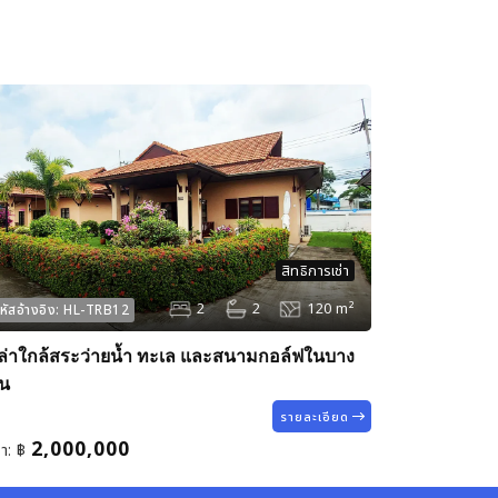
สิทธิการเช่า
2
2
120 m²
หัสอ้างอิง:
HL-TRB12
ลล่าใกล้สระว่ายน้ำ ทะเล และสนามกอล์ฟในบาง
น
รายละเอียด
2,000,000
า:
฿