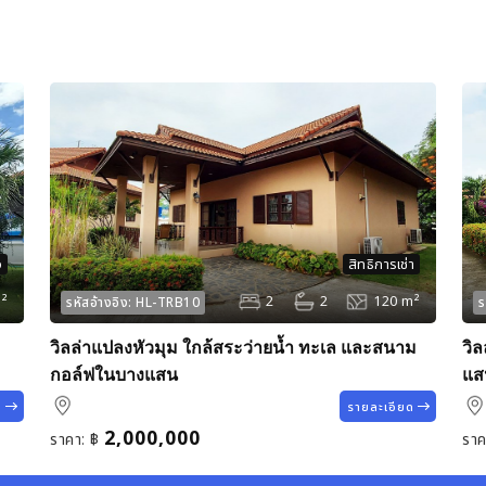
ว
สิทธิการเช่า
²
2
2
120 m²
รหัสอ้างอิง:
HL-TRB10
ร
e
วิลล่าแปลงหัวมุม ใกล้สระว่ายน้ำ ทะเล และสนาม
วิ
กอล์ฟในบางแสน
แส
ด
รายละเอียด
2,000,000
ราคา:
฿
ราค