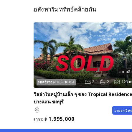
อสังหาริมทรัพย์คล้ายกัน
ขายแล้
2
2
129 m
รหัสอ้างอิง:
HL-TRB14
วิลล่าในหมู่บ้านเล็ก ๆ ของ Tropical Residenc
บางแสน ชลบุรี
รายละเอีย
1,995,000
ราคา:
฿