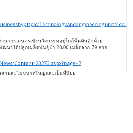
businessbypttplc/Technologyandengineeringunit/Eeci-
ด้านการเกษตรเชิงนวัตกรรมอยู่ใกล้พื้นดินอีกด้วย
20.00
79
ัฒนาได้ปลูกเมล็ดพันธุ์ป่า
เมล็ดจาก
สาย
a/News/Content-23273.aspx?page=7
งเป็นสวนละไมขนาดใหญ่และเป็นที่นิยม