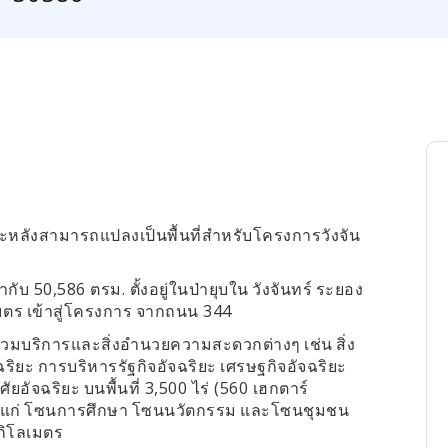
ำปะหลังสามารถแปลงเป็นพื้นที่สำหรับโครงการวังจัน
50,586
.
่ากับ
ตรม
ตั้งอยู่ในป่ายุบใน
วังจันทร์
ระยอง
344
มตร
เข้าสู่โครงการ
จากถนน
่รวมบริการและสิ่งอำนวยความสะดวกต่างๆ
เช่น
สิ่ง
ฉริยะ
การบริหารรัฐกิจอัจฉริยะ
เศรษฐกิจอัจฉริยะ
3,500
(560
าศัยอัจฉริยะ
บนพื้นที่
ไร่
เฮกตาร์
้แก่
โซนการศึกษา
โซนนวัตกรรม
และโซนชุมชน
งกิโลเมตร