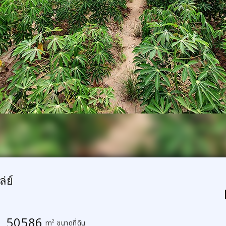
่ย์
50586
m² ขนาดที่ดิน