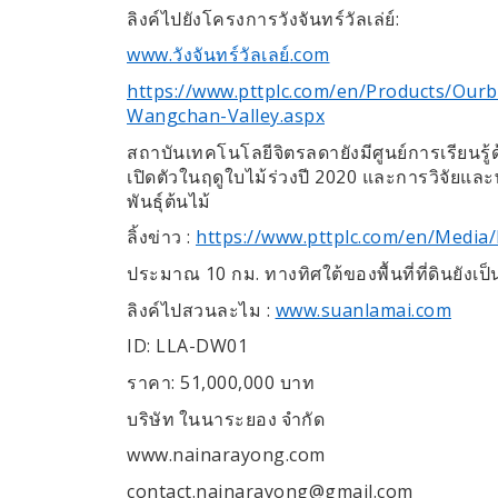
:
ลิงค์ไปยังโครงการวังจันทร์วัลเล่ย์
www.
.com
วังจันทร์วัลเลย์
https://www.pttplc.com/en/Products/Our
Wangchan-Valley.aspx
สถาบันเทคโนโลยีจิตรลดายังมีศูนย์การเรียนรู้
2020
เปิดตัวในฤดูใบไม้ร่วงปี
และการวิจัยและพ
พันธุ์ต้นไม้
:
https://www.pttplc.com/en/Medi
ลิ้งข่าว
10
.
ประมาณ
กม
ทางทิศใต้ของพื้นที่ที่ดินยั
:
www.suanlamai.com
ลิงค์ไปสวนละไม
ID: LLA-DW01
: 51,000,000
ราคา
บาท
บริษัท
ในนาระยอง
จำกัด
www.nainarayong.com
contact.nainarayong@gmail.com