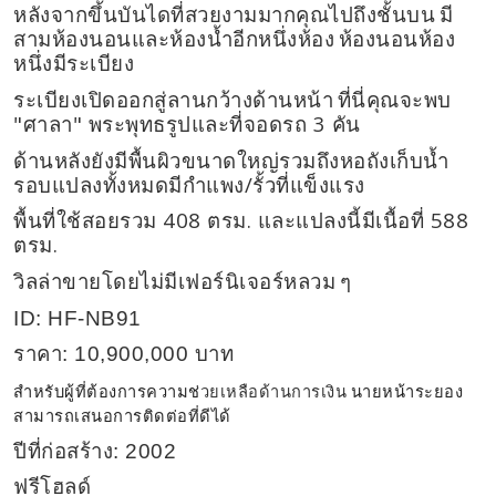
หลังจากขึ้นบันไดที่สวยงามมากคุณไปถึงชั้นบน
มี
สามห้องนอนและห้องน้ำอีกหนึ่งห้อง
ห้องนอนห้อง
หนึ่งมีระเบียง
ระเบียงเปิดออกสู่ลานกว้างด้านหน้า
ที่นี่คุณจะพบ
"
"
3
ศาลา
พระพุทธรูปและที่จอดรถ
คัน
ด้านหลังยังมีพื้นผิวขนาดใหญ่รวมถึงหอถังเก็บน้ำ
/
รอบแปลงทั้งหมดมีกำแพง
รั้วที่แข็งแรง
408
.
588
พื้นที่ใช้สอยรวม
ตรม
และแปลงนี้มีเนื้อที่
.
ตรม
วิลล่าขายโดยไม่มีเฟอร์นิเจอร์หลวม
ๆ
ID: HF-NB91
ราคา
: 10,900,000
บาท
สำหรับผู้ที่ต้องการความช่
นายหน้าระยอง
วยเหลือด้านการเงิน
สามารถเสนอการติดต่อที่ดีได้
ปีที่ก่อสร้าง
: 2002
ฟรีโฮลด์