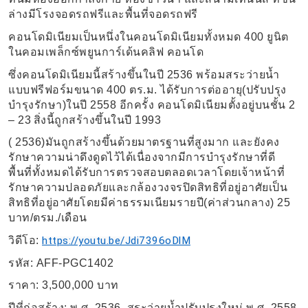
ล่างมีโรงจอดรถฟรีและพื้นที่จอดรถฟรี
คอนโดมิเนียมเป็นหนึ่งในคอนโดมิเนียมทั้งหมด
400
ยูนิต
ในคอมเพล็กซ์พยูนการ์เด้นคลิฟ คอนโด
ซึ่งคอนโดมิเนียมนี้สร้างขึ้นในปี
2536
พร้อมสระว่ายน้ำ
แบบฟรีฟอร์มขนาด
400
ตร
.
ม
.
ได้รับการต่ออายุ(ปรับปรุง
บำรุงรักษา)ในปี
2558
อีกครั้ง คอนโดมิเนียมตั้งอยู่บนชั้น
2
– 23
สิ่งนี้ถูกสร้างขึ้นในปี
1993
( 2536)มันถูกสร้างขึ้นด้วยมาตรฐานที่สูงมาก และยังคง
รักษาความน่าดึงดูดไว้ได้เนื่องจากมีการบำรุงรักษาที่ดี
พื้นที่ทั้งหมดได้รับการตรวจสอบตลอดเวลาโดยเจ้าหน้าที่
รักษาความปลอดภัยและกล้องวงจรปิดสิทธิที่อยู่อาศัยเป็น
สิทธิที่อยู่อาศัยโดยมีค่าธรรมเนียมรายปี(ค่าส่วนกลาง)
25
บาท
/
ตรม
./
เดือน
วิดีโอ
:
https://youtu.be/Jdi7396oDlM
รหัส
: AFF-PGC1402
ราคา
: 3,500,000
บาท
ปีที่ก่อสร้าง
:
พ
.
ศ
. 2536,
สระว่ายน้ำปรับปรุงใหม่ พ
.
ศ
. 2558