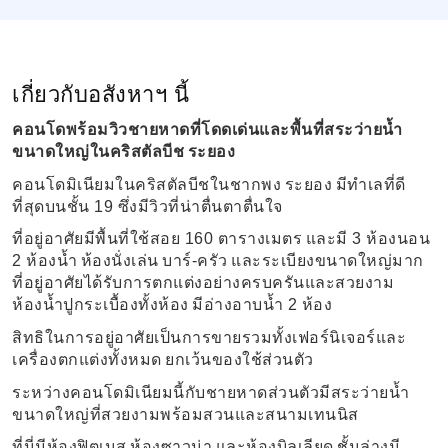
เกี่ยวกับอสังหาฯ นี้
คอนโดพร้อมวิวชายหาดที่โดดเด่นและพื้นที่สระว่ายน้ำ
ขนาดใหญ่ในคริสตัลบีช
ระยอง
คอนโดมิเนียมในคริสตัลบีชในชากพง
ระยอง
มีทำเลที่ดี
ที่สุดบนชั้น
19
ซึ่งมีวิวที่น่าตื่นตาตื่นใจ
ที่อยู่อาศัยมีพื้นที่ใช้สอย
160
ตารางเมตร
และมี
3
ห้องนอน
2
ห้องน้ำ
ห้องนั่งเล่น
บาร์
-
ครัว
และระเบียงขนาดใหญ่มาก
ที่อยู่อาศัยได้รับการตกแต่งอย่างครบครันและสวยงาม
ห้องน้ำปูกระเบื้องทั้งห้อง
มีอ่างอาบน้ำ
2
ห้อง
สิทธิในการอยู่อาศัยเป็นการขายรวมทั้งเฟอร์นิเจอร์และ
เครื่องตกแต่งทั้งหมด
ยกเว้นของใช้ส่วนตัว
ระหว่างคอนโดมิเนียมนี้กับชายหาดส่วนตัวมีสระว่ายน้ำ
ขนาดใหญ่ที่สวยงามพร้อมสวนและสนามเทนนิส
ที่นี่มีห้องฟิตเนส
ห้องซาวน่า
และห้องบิลเลียด
ชั้นล่างมี