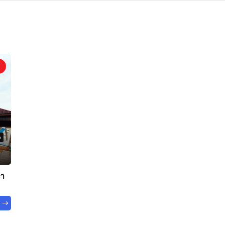
ว
้ำ
ด