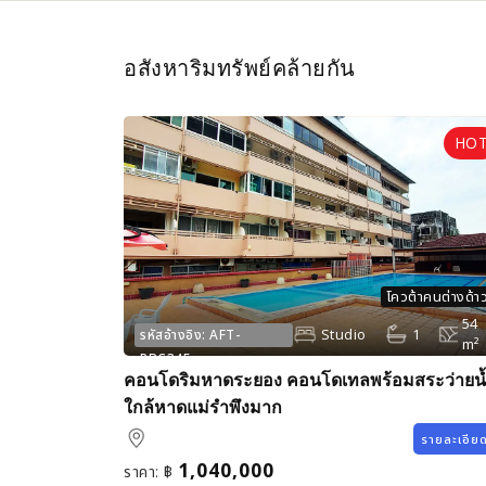
อสังหาริมทรัพย์คล้ายกัน
โควต้าคนต่างด้า
54
Studio
1
รหัสอ้างอิง:
AFT-
m²
RBC345
คอนโดริมหาดระยอง คอนโดเทลพร้อมสระว่ายน
ใกล้หาดแม่รำพึงมาก
รายละเอีย
1,040,000
ราคา:
฿